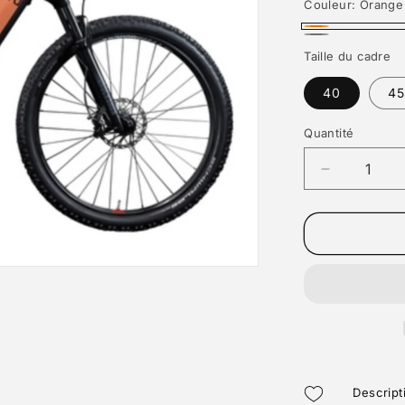
Couleur:
Orange
Orange
Gris
Taille du cadre
40
45
Quantité
Réduire
la
quantité
de
CHAMONI
2.0
29&#39;&#
Descript