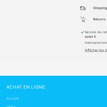
Shippin
Returns
Service de ret
soleil II
Habituellement
Afficher les 
ACHAT EN LIGNE
Accueil
Vélos